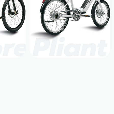
rer
Pliant