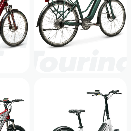
an
T
Tourin