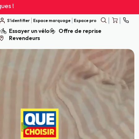
ques !
Aller
Aller
S'identifier
Espace marquage
Espace pro
au
au
Aller
Essayer un vélo
Offre de reprise
contenu
contenu
Rechercher
Panier
Contac
au
Revendeurs
contenu