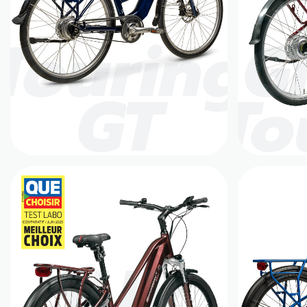
Touring
G
GT
To
SUV