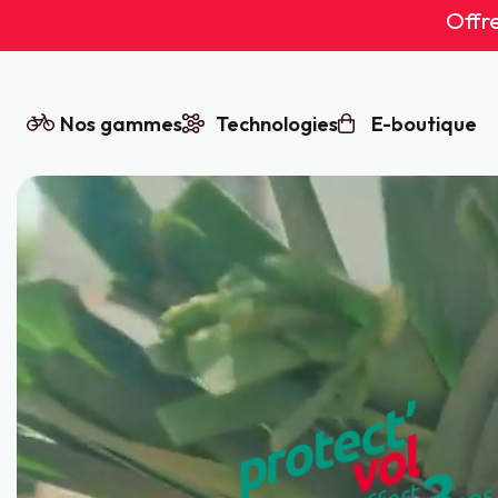
Vélos
Offre
à
assistance
Aller
Nos gammes
Technologies
E-boutique
électrique
au
contenu
Starway