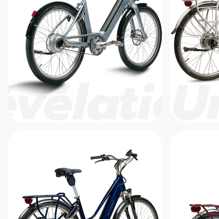
évélation
U