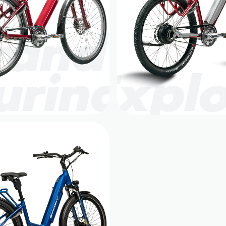
rand
uring
Explo