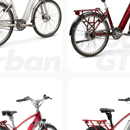
Urb
rban
G