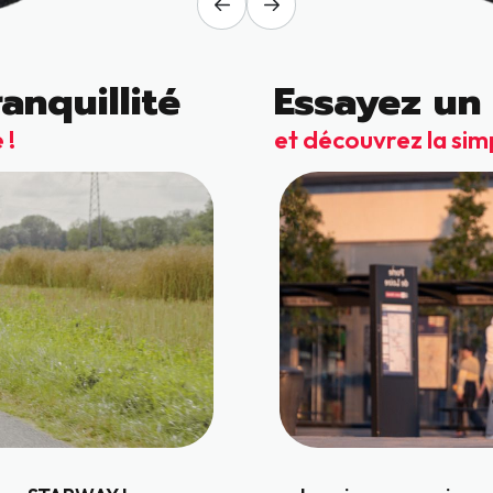
anquillité
Essayez un
 !
et découvrez la simp