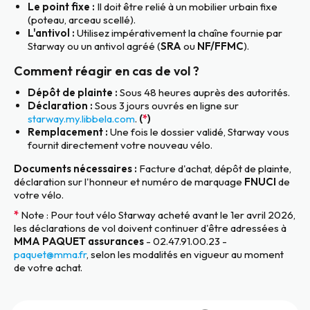
Le point fixe :
Il doit être relié à un mobilier urbain fixe
(poteau, arceau scellé).
L'antivol :
Utilisez impérativement la chaîne fournie par
Starway ou un antivol agréé (
SRA
ou
NF/FFMC
).
Comment réagir en cas de vol ?
Dépôt de plainte :
Sous 48 heures auprès des autorités.
Déclaration :
Sous 3 jours ouvrés en ligne sur
starway.my.libbela.com
.
(
*
)
Remplacement :
Une fois le dossier validé, Starway vous
fournit directement votre nouveau vélo.
Documents nécessaires :
Facture d'achat, dépôt de plainte,
déclaration sur l'honneur et numéro de marquage
FNUCI
de
votre vélo.
*
Note : Pour tout vélo Starway acheté avant le 1er avril 2026,
les déclarations de vol doivent continuer d'être adressées à
MMA PAQUET assurances
- 02.47.91.00.23 -
paquet@mma.fr
, selon les modalités en vigueur au moment
de votre achat.