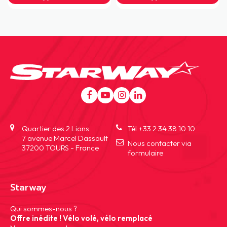
Aller
au
contenu
Quartier des 2 Lions
Tél +33 2 34 38 10 10
7 avenue Marcel Dassault
Nous contacter via
37200 TOURS - France
formulaire
Starway
Aller
Qui sommes-nous ?
au
Offre inédite ! Vélo volé, vélo remplacé