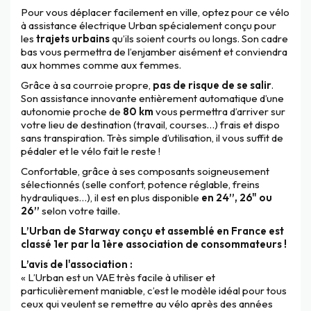
Pour vous déplacer facilement en ville, optez pour ce vélo
à assistance électrique Urban spécialement conçu pour
les
trajets urbains
qu’ils soient courts ou longs. Son cadre
bas vous permettra de l’enjamber aisément et conviendra
aux hommes comme aux femmes.
Grâce à sa courroie propre,
pas de risque de se salir
.
Son assistance innovante entièrement automatique d’une
autonomie proche de
80 km
vous permettra d’arriver sur
votre lieu de destination (travail, courses…) frais et dispo
sans transpiration. Très simple d’utilisation, il vous suffit de
pédaler et le vélo fait le reste !
Confortable, grâce à ses composants soigneusement
sélectionnés (selle confort, potence réglable, freins
hydrauliques…), il est en plus disponible
en 24’’, 26" ou
26’’
selon votre taille.
L’Urban de Starway conçu et assemblé en France est
classé 1er par la 1ère association de consommateurs !
L’avis de l'association :
« L’Urban est un VAE très facile à utiliser et
particulièrement maniable, c’est le modèle idéal pour tous
ceux qui veulent se remettre au vélo après des années