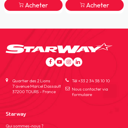
Acheter
Acheter
Aller
au
contenu
Quartier des 2 Lions
Tél +33 2 34 38 10 10
7 avenue Marcel Dassault
Nous contacter via
37200 TOURS - France
formulaire
Starway
Aller
Qui sommes-nous ?