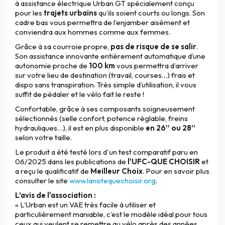
à assistance électrique Urban GT spécialement conçu
pour les
trajets urbains
qu’ils soient courts ou longs. Son
cadre bas vous permettra de l’enjamber aisément et
conviendra aux hommes comme aux femmes.
Grâce à sa courroie propre,
pas de risque de se salir
.
Son assistance innovante entièrement automatique d’une
autonomie proche de
100 km
vous permettra d’arriver
sur votre lieu de destination (travail, courses…) frais et
dispo sans transpiration. Très simple d’utilisation, il vous
suffit de pédaler et le vélo fait le reste !
Confortable, grâce à ses composants soigneusement
sélectionnés (selle confort, potence réglable, freins
hydrauliques…), il est en plus disponible
en 26’’ ou 28’’
selon votre taille.
Le produit a été testé lors d'un test comparatif paru en
06/2025 dans les publications de
l'UFC-QUE CHOISIR
et
a reçu le qualificatif de
Meilleur Choix
. Pour en savoir plus
consulter le site
www.lanotequechoisir.org
.
L’avis de l'association :
« L’Urban est un VAE très facile à utiliser et
particulièrement maniable, c’est le modèle idéal pour tous
ceux qui veulent se remettre au vélo après des années